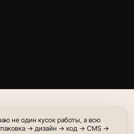
аю не один кусок работы, а всю
 упаковка → дизайн → код → CMS →