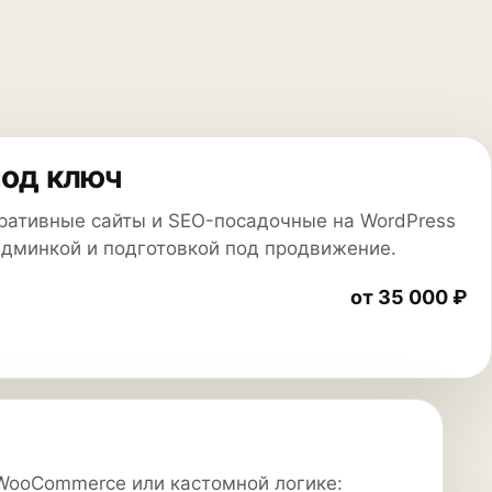
под ключ
оративные сайты и SEO-посадочные на WordPress
админкой и подготовкой под продвижение.
от 35 000 ₽
WooCommerce или кастомной логике: