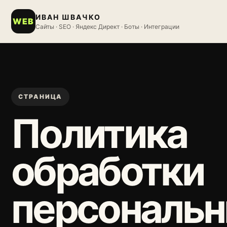
ИВАН ШВАЧКО
WEB
Сайты · SEO · Яндекс Директ · Боты · Интеграции
СТРАНИЦА
Политика
обработки
персональ